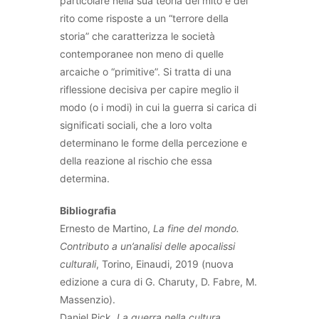
particolare nella sua teoria del mito e del
rito come risposte a un “terrore della
storia” che caratterizza le società
contemporanee non meno di quelle
arcaiche o “primitive”. Si tratta di una
riflessione decisiva per capire meglio il
modo (o i modi) in cui la guerra si carica di
significati sociali, che a loro volta
determinano le forme della percezione e
della reazione al rischio che essa
determina.
Bibliografia
Ernesto de Martino,
La fine del mondo.
Contributo a un’analisi delle apocalissi
culturali
, Torino, Einaudi, 2019 (nuova
edizione a cura di G. Charuty, D. Fabre, M.
Massenzio).
Daniel Pick,
La guerra nella cultura