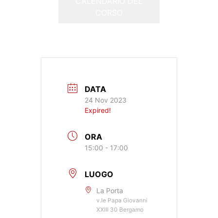
CALENDARIO DEL
CORSO
DATA
24 Nov 2023
Expired!
ORA
15:00 - 17:00
LUOGO
La Porta
v.le Papa Giovanni
XXIII 30 Bergamo