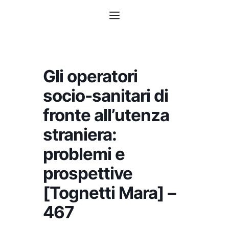
Vai
Menu
al
contenuto
Gli operatori
socio-sanitari di
fronte all’utenza
straniera:
problemi e
prospettive
[Tognetti Mara] –
467