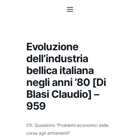
Vai
Menu
al
contenuto
Evoluzione
dell’industria
bellica italiana
negli anni ’80 [Di
Blasi Claudio] –
959
Cfr. Quaderno “Problemi economici della
corsa agli armamenti”