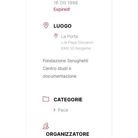
16 Ott 1998
Expired!
LUOGO
La Porta
v.le Papa Giovanni
XXIII 30 Bergamo
Fondazione Serughetti
Centro studi e
documentazione
CATEGORIE
Pace
ORGANIZZATORE