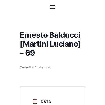
Vai
Menu
al
contenuto
Ernesto Balducci
[Martini Luciano]
– 69
Cassetta: S-98-5-4
DATA