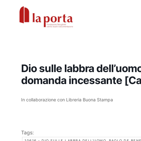
Vai
al
contenuto
Dio sulle labbra dell’uom
domanda incessante [Catt
In collaborazione con Libreria Buona Stampa
Tags:
10616 - DIO SULLE LABBRA DELL'UOMO. PAOLO DE BEN