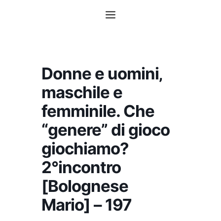
Vai
Menu
al
contenuto
Donne e uomini‚
maschile e
femminile. Che
“genere” di gioco
giochiamo?
2°incontro
[Bolognese
Mario] – 197